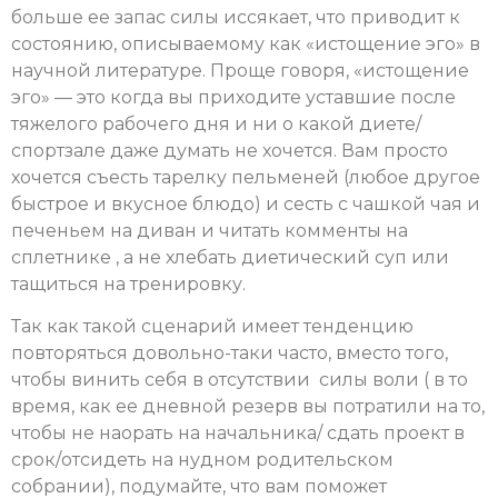
больше ее запас силы иссякает, что приводит к
состоянию, описываемому как «истощение эго» в
научной литературе. Проще говоря, «истощение
эго» — это когда вы приходите уставшие после
тяжелого рабочего дня и ни о какой диете/
спортзале даже думать не хочется. Вам просто
хочется съесть тарелку пельменей (любое другое
быстрое и вкусное блюдо) и сесть с чашкой чая и
печеньем на диван и читать комменты на
сплетнике , а не хлебать диетический суп или
тащиться на тренировку.
Так как такой сценарий имеет тенденцию
повторяться довольно-таки часто, вместо того,
чтобы винить себя в отсутствии силы воли ( в то
время, как ее дневной резерв вы потратили на то,
чтобы не наорать на начальника/ сдать проект в
срок/отсидеть на нудном родительском
собрании), подумайте, что вам поможет