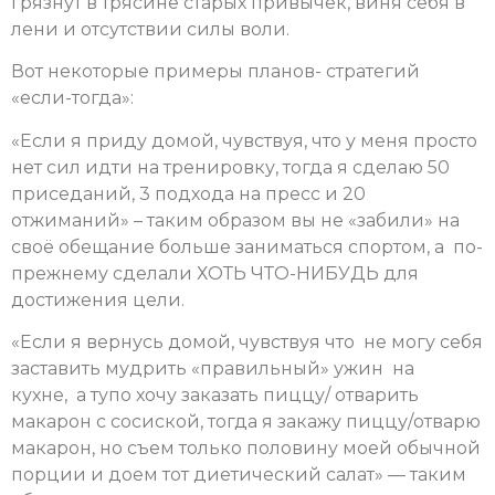
грязнут в трясине старых привычек, виня себя в
лени и отсутствии силы воли.
Вот некоторые примеры планов- стратегий
«если-тогда»:
«Если я приду домой, чувствуя, что у меня просто
нет сил идти на тренировку, тогда я сделаю 50
приседаний, 3 подхода на пресс и 20
отжиманий» – таким образом вы не «забили» на
своё обещание больше заниматься спортом, а по-
прежнему сделали ХОТЬ ЧТО-НИБУДЬ для
достижения цели.
«Если я вернусь домой, чувствуя что не могу себя
заставить мудрить «правильный» ужин на
кухне, а тупо хочу заказать пиццу/ отварить
макарон с сосиской, тогда я закажу пиццу/отварю
макарон, но съем только половину моей обычной
порции и доем тот диетический салат» — таким